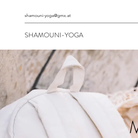
shamouni-yoga@gmx.at
SHAMOUNI-YOGA
M