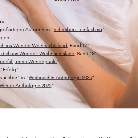
n:
großartigen Autorinnen "
Schreiben - einfach so
"
gien
ch ins Wunder-Weihnachtsland
, Band 17"
dich ins Wunder- Weihnachtsland
, Band 18"
uerfall, mein Wendepunkt
"
 "Erfolg"
Nachbar" in "
Weihnachts-Anthologie 2025
"
Winter-Anthologie 2025
"