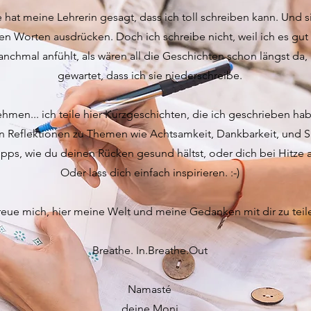
 hat meine Lehrerin gesagt, dass ich toll schreiben kann. Und si
n Worten ausdrücken. Doch ich schreibe nicht, weil ich es gut 
manchmal anfühlt, als wären all die Geschichten schon längst da,
gewartet, dass ich sie niederschreibe.
hmen... ich teile hier Kurzgeschichten, die ich geschrieben habe
 Reflektionen zu Themen wie Achtsamkeit, Dankbarkeit, und Sp
ipps, wie du deinen Rücken gesund hältst, oder dich bei Hitze 
Oder lass dich einfach inspirieren. :-)
freue mich, hier meine Welt und meine Gedanken mit dir zu teil
Breathe. In.Breathe.Out
Namasté
deine Moni