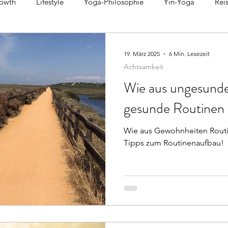
owth
Lifestyle
Yoga-Philosophie
Yin-Yoga
Rei
Gesundheitstipps
Forrest Yoga
Kurzgeschichten
I
19. März 2025
6 Min. Lesezeit
Achtsamkeit
Wie aus ungesund
gesunde Routinen
Wie aus Gewohnheiten Rout
Tipps zum Routinenaufbau!