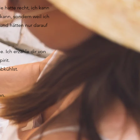
e hatte recht, ich kann
kann, sondern weil ich
 und hätten nur darauf
. Ich erzähle dir von
irit.
abkühlst.
en.