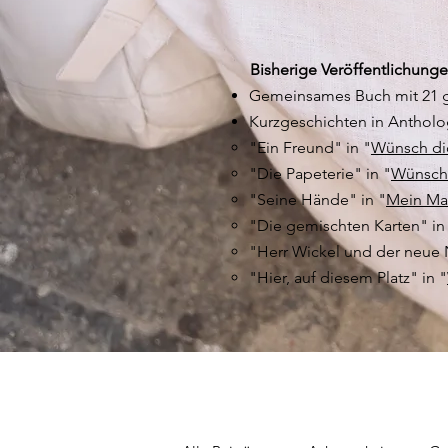
Bisherige Veröffentlichunge
Gemeinsames Buch mit 21
Kurzgeschichten in Antholo
"Ein Freund" in "
Wünsch di
"Die Papeterie" in "
Wünsch 
"Seine Hände" in "
Mein Ma
"Die gemischten Karten" in
"Herr Wickel und der neue 
"Hier, auf diesem Platz" in "