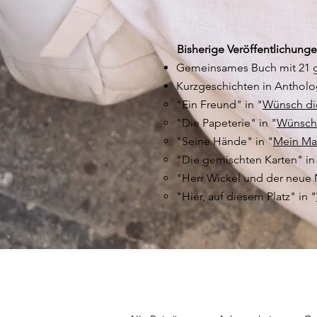
Bisherige Veröffentlichunge
Gemeinsames Buch mit 21
Kurzgeschichten in Antholo
"Ein Freund" in "
Wünsch di
"Die Papeterie" in "
Wünsch 
"Seine Hände" in "
Mein Ma
"Die gemischten Karten" in
"Herr Wickel und der neue 
"Hier, auf diesem Platz" in "