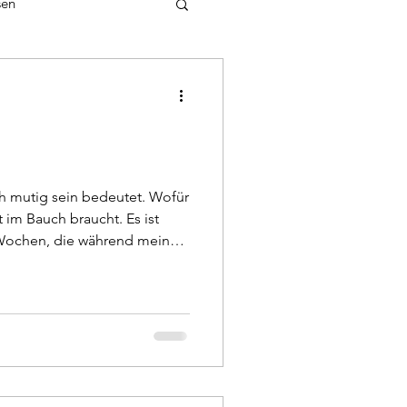
sen
nspirationen
ich mutig sein bedeutet. Wofür
im Bauch braucht. Es ist
Wochen, die während meines
h mich dann auf einer
dazu wird es bald einen
e mir bewusst, dass wir uns
ren, was wir Mutiges machen
ich stark und tapfer sind. Wo
e eigene Schulte