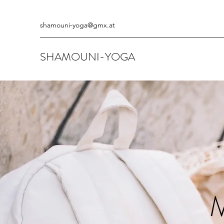
shamouni-yoga@gmx.at
SHAMOUNI-YOGA
M