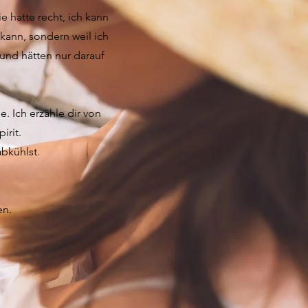
e hatte recht, ich kann
kann, sondern weil ich
 und hätten nur darauf
. Ich erzähle dir von
irit.
abkühlst.
en.