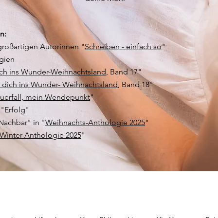
n:
großartigen Autorinnen "
Schreiben - einfach so
"
gien
ch ins Wunder-Weihnachtsland
, Band 17"
dich ins Wunder- Weihnachtsland
, Band 18"
uerfall, mein Wendepunkt
"
 "Erfolg"
Nachbar" in "
Weihnachts-Anthologie 2025
"
Winter-Anthologie 2025
"