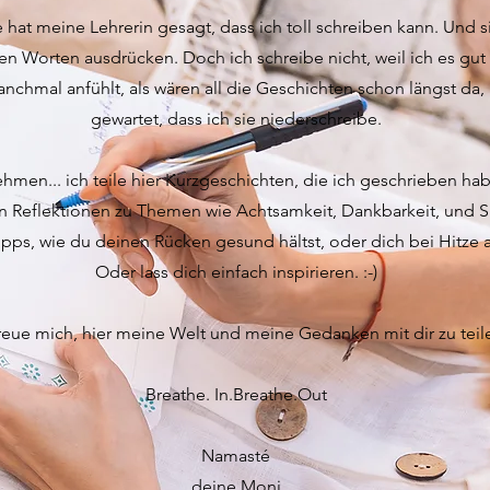
 hat meine Lehrerin gesagt, dass ich toll schreiben kann. Und si
n Worten ausdrücken. Doch ich schreibe nicht, weil ich es gut 
manchmal anfühlt, als wären all die Geschichten schon längst da,
gewartet, dass ich sie niederschreibe.
hmen... ich teile hier Kurzgeschichten, die ich geschrieben habe
 Reflektionen zu Themen wie Achtsamkeit, Dankbarkeit, und Sp
ipps, wie du deinen Rücken gesund hältst, oder dich bei Hitze 
Oder lass dich einfach inspirieren. :-)
freue mich, hier meine Welt und meine Gedanken mit dir zu teil
Breathe. In.Breathe.Out
Namasté
deine Moni