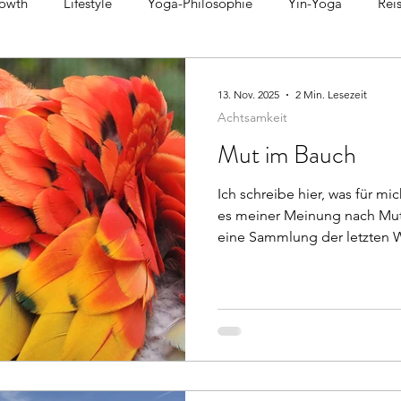
owth
Lifestyle
Yoga-Philosophie
Yin-Yoga
Rei
Gesundheitstipps
Forrest Yoga
Kurzgeschichten
I
13. Nov. 2025
2 Min. Lesezeit
Achtsamkeit
Mut im Bauch
Ich schreibe hier, was für m
es meiner Meinung nach Mut 
eine Sammlung der letzten 
Urlaubs entstand. Und als ic
Wanderung verlaufen habe - 
eigenen Artikel geben - wurd
viel zu selten vor Augen füh
und schaffen. Wo wir unheiml
wir uns viel zu selten auf di