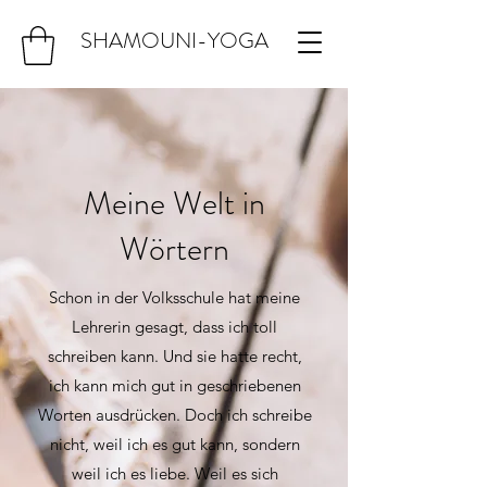
SHAMOUNI-YOGA
Meine Welt in
Wörtern
Schon in der Volksschule hat meine
Lehrerin gesagt, dass ich toll
schreiben kann. Und sie hatte recht,
ich kann mich gut in geschriebenen
Worten ausdrücken. Doch ich schreibe
nicht, weil ich es gut kann, sondern
weil ich es liebe. Weil es sich