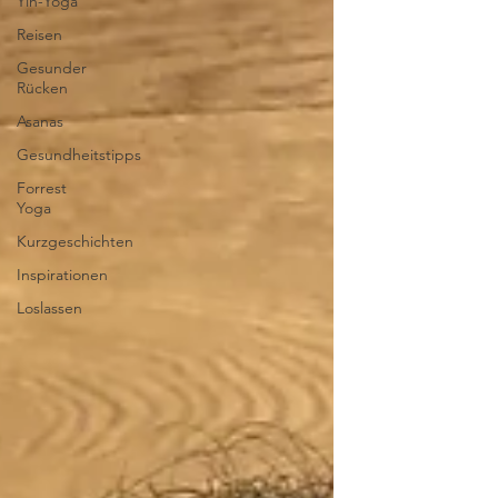
Yin-Yoga
Reisen
Gesunder
Rücken
Asanas
Gesundheitstipps
Forrest
Yoga
Kurzgeschichten
Inspirationen
Loslassen