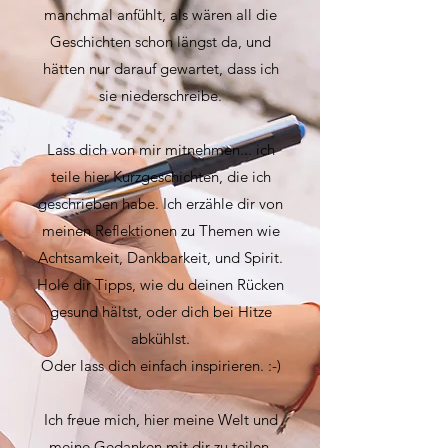
manchmal anfühlt, als wären all die
Geschichten schon längst da, und
hätten nur darauf gewartet, dass ich
sie niederschreibe.
Lass dich von mir mitnehmen... ich
teile hier Kurzgeschichten, die ich
geschrieben habe. Ich erzähle dir von
meinen Reflektionen zu Themen wie
Achtsamkeit, Dankbarkeit, und Spirit.
Hole dir Tipps, wie du deinen Rücken
gesund hältst, oder dich bei Hitze
abkühlst.
Oder lass dich einfach inspirieren. :-)
Ich freue mich, hier meine Welt und
meine Gedanken mit dir zu teilen.