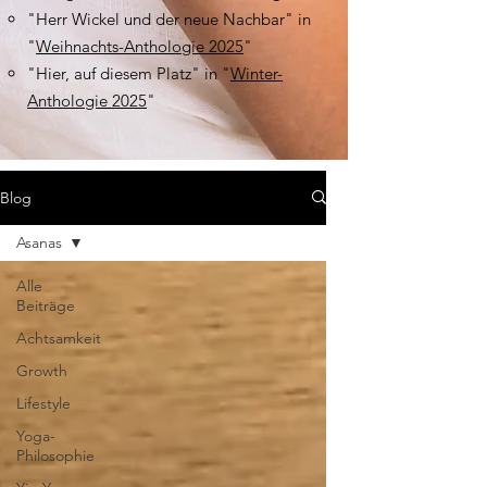
"Herr Wickel und der neue Nachbar" in
"
Weihnachts-Anthologie 2025
"
"Hier, auf diesem Platz" in "
Winter-
Anthologie 2025
"
Blog
Asanas
Alle
Beiträge
Achtsamkeit
Growth
Lifestyle
Yoga-
Philosophie