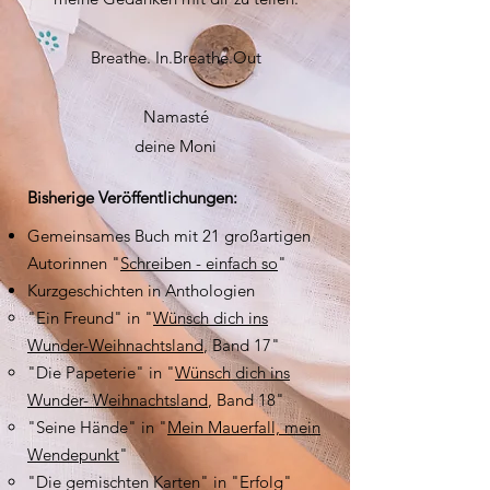
Breathe. In.Breathe.Out
Namasté
deine Moni
Bisherige Veröffentlichungen:
Gemeinsames Buch mit 21
großartigen
Autorinnen "
Schreiben - einfach so
"
Kurzgeschichten in Anthologien
"Ein Freund" in "
Wünsch dich ins
Wunder-Weihnachtsland
, Band 17"
"Die Papeterie" in "
Wünsch dich ins
Wunder- Weihnachtsland
, Band 18"
"Seine Hände" in "
Mein Mauerfall, mein
Wendepunkt
"
"Die gemischten Karten" in "Erfolg"