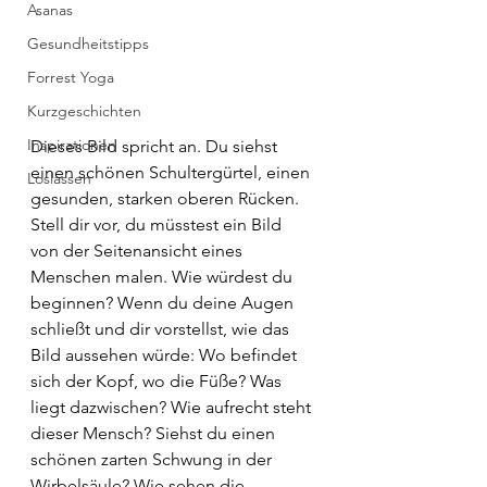
Asanas
Gesundheitstipps
Forrest Yoga
Kurzgeschichten
Inspirationen
Dieses Bild spricht an. Du siehst 
einen schönen Schultergürtel, einen 
Loslassen
gesunden, starken oberen Rücken. 
Stell dir vor, du müsstest ein Bild 
von der Seitenansicht eines 
Menschen malen. Wie würdest du 
beginnen? Wenn du deine Augen 
schließt und dir vorstellst, wie das 
Bild aussehen würde: Wo befindet 
sich der Kopf, wo die Füße? Was 
liegt dazwischen? Wie aufrecht steht 
dieser Mensch? Siehst du einen 
schönen zarten Schwung in der 
Wirbelsäule? Wie sehen die 