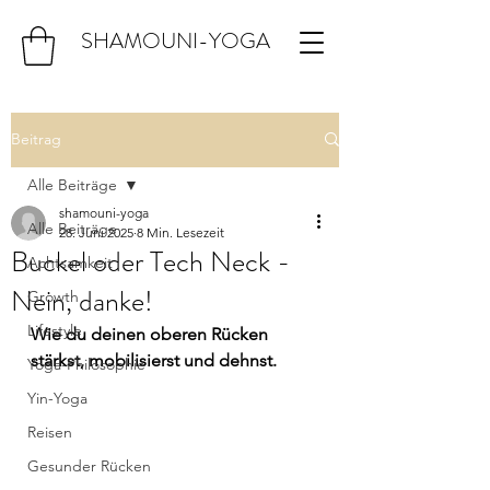
SHAMOUNI-YOGA
Beitrag
Alle Beiträge
shamouni-yoga
Alle Beiträge
28. Juni 2025
8 Min. Lesezeit
Buckel oder Tech Neck -
Achtsamkeit
Nein, danke!
Growth
Lifestyle
Wie du deinen oberen Rücken 
stärkst, mobilisierst und dehnst.
Yoga-Philosophie
Yin-Yoga
Reisen
Gesunder Rücken