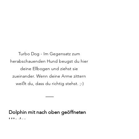
Turbo Dog - Im Gegensatz zum 
herabschauenden Hund beugst du hier 
deine Ellbogen und ziehst sie 
zueinander. Wenn deine Arme zittern 
weißt du, dass du richtig stehst. ;-)
Dolphin mit nach oben geöffneten 
Händen 
und Block zwischen den Händen
Ausgehend aus deinem 