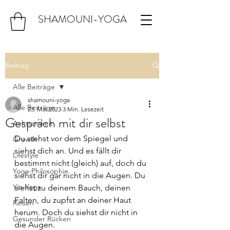
SHAMOUNI-YOGA
Beitrag
Alle Beiträge
shamouni-yoga
Alle Beiträge
23. Mai 2023
3 Min. Lesezeit
Gespräch mit dir selbst
Achtsamkeit
Du stehst vor dem Spiegel und 
Growth
siehst dich an. Und es fällt dir 
Lifestyle
bestimmt nicht (gleich) auf, doch du 
Yoga-Philosophie
siehst dir gar nicht in die Augen. Du 
Yin-Yoga
siehst zu deinem Bauch, deinen 
Falten, du zupfst an deiner Haut 
Reisen
herum. Doch du siehst dir nicht in 
Gesunder Rücken
die Augen.